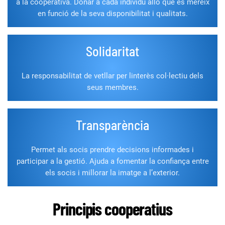
a la cooperativa. Donar a cada individu allò que es mereix
en funció de la seva disponibilitat i qualitats.
Solidaritat
La responsabilitat de vetllar per linterès col·lectiu dels
seus membres.
Transparència
Permet als socis prendre decisions informades i
participar a la gestió. Ajuda a fomentar la confiança entre
els socis i millorar la imatge a l’exterior.
Principis cooperatius