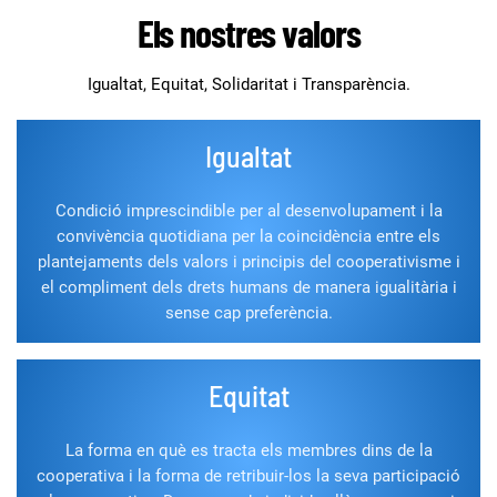
Els nostres valors
Igualtat, Equitat, Solidaritat i Transparència.
Igualtat
Condició imprescindible per al desenvolupament i la
convivència quotidiana per la coincidència entre els
plantejaments dels valors i principis del cooperativisme i
el compliment dels drets humans de manera igualitària i
sense cap preferència.
Equitat
La forma en què es tracta els membres dins de la
cooperativa i la forma de retribuir-los la seva participació