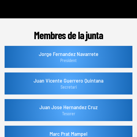
Membres de la junta
Jorge Fernandez Navarrete
President
Juan Vicente Guerrero Quintana
Secretari
Juan Jose Hernandez Cruz
Tesorer
Marc Prat Mampel