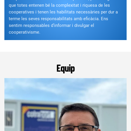
que totes entenen bé la complexitat i riquesa de les
cooperatives i tenen les habilitats necessàries per dur a
terme les seves responsabilitats amb eficàcia. Ens
sentim responsables d’informar i divulgar el
cooperativisme.
Equip