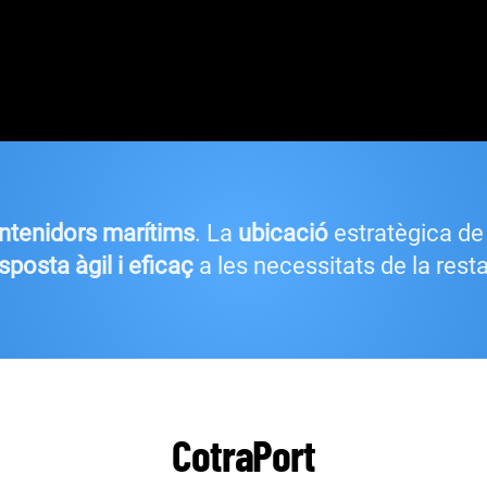
ontenidors marítims
. La
ubicació
estratègica de 
sposta àgil i eficaç
a les necessitats de la res
CotraPort