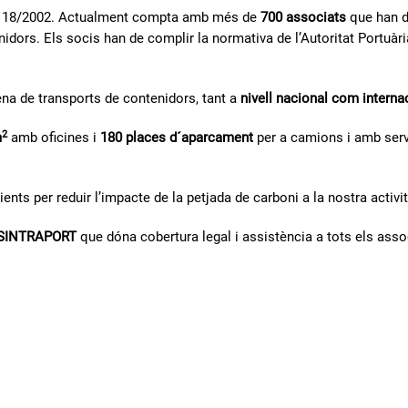
ya 18/2002. Actualment compta amb més de
700 associats
que han de
tenidors. Els socis han de complir la normativa de l’Autoritat Portuàr
ena de transports de contenidors, tant a
nivell nacional com interna
2
m
amb oficines i
180 places d´aparcament
per a camions i amb serv
ients per reduir l’impacte de la petjada de carboni a la nostra activit
ó SINTRAPORT
que dóna cobertura legal i assistència a tots els asso