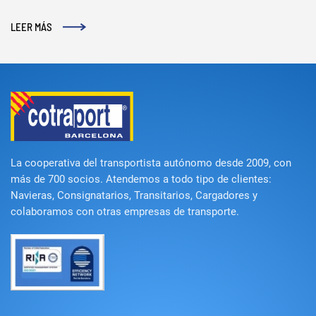
LEER MÁS
La cooperativa del transportista autónomo desde 2009, con
más de 700 socios. Atendemos a todo tipo de clientes:
Navieras, Consignatarios, Transitarios, Cargadores y
colaboramos con otras empresas de transporte.